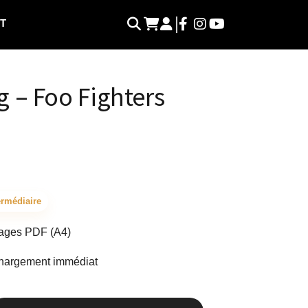
T
g – Foo Fighters
ermédiaire
ages PDF (A4)
hargement immédiat