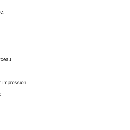
ne.
rceau
t impression
t