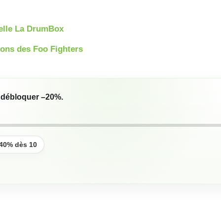
ielle La DrumBox
ions des Foo Fighters
r débloquer
–20%
.
40% dès 10