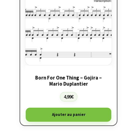
Born For One Thing – Gojira –
Mario Duplantier
4,99
€
Ajouter au panier