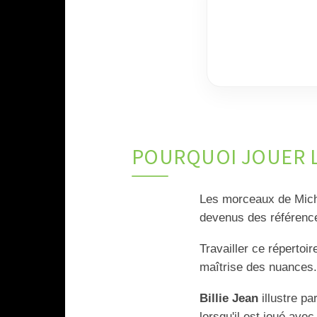
POURQUOI JOUER L
Les morceaux de Micha
devenus des référence
Travailler ce répertoi
maîtrise des nuances.
Billie Jean
illustre pa
lorsqu'il est joué ave