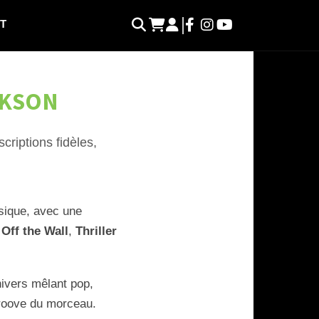
T
CKSON
riptions fidèles,
usique, avec une
e
Off the Wall
,
Thriller
nivers mêlant pop,
groove du morceau.