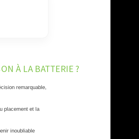
N À LA BATTERIE ?
écision remarquable,
du placement et la
enir inoubliable