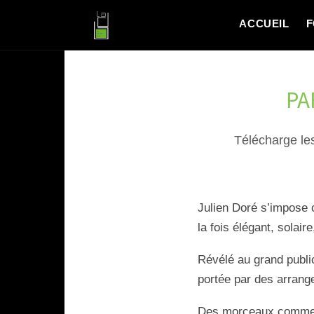
ACCUEIL
F
PA
Télécharge les
Julien Doré s’impose 
la fois élégant, solai
Révélé au grand publi
portée par des arrang
Des morceaux comm