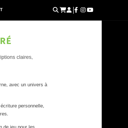
T
ORÉ
ptions claires,
rne, avec un univers à
 écriture personnelle,
res.
n de jeu pour les