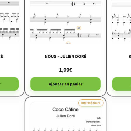
RÉ
NOUS – JULIEN DORÉ
K
1,99
€
r
Ajouter au panier