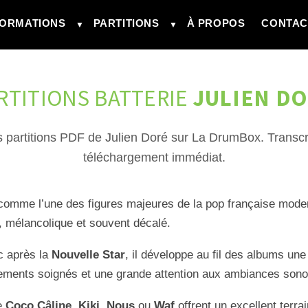
ORMATIONS
PARTITIONS
À PROPOS
CONTAC
▼
▼
RTITIONS BATTERIE
JULIEN D
 partitions PDF de Julien Doré sur La DrumBox. Transcri
téléchargement immédiat.
comme l’une des figures majeures de la pop française mode
re, mélancolique et souvent décalé.
c après la
Nouvelle Star
, il développe au fil des albums une
ements soignés et une grande attention aux ambiances sono
e
Coco Câline
,
Kiki
,
Nous
ou
Waf
offrent un excellent terrai