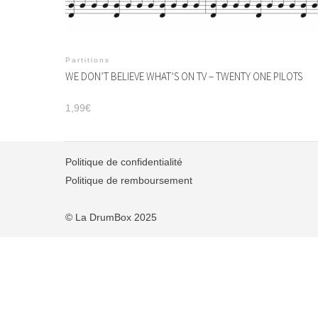
Partitions
WE DON’T BELIEVE WHAT’S ON TV – TWENTY ONE PILOTS
1,99
€
Politique de confidentialité
Politique de remboursement
© La DrumBox 2025