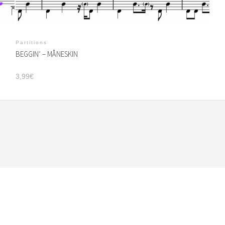
Partitions
BEGGIN’ – MÅNESKIN
3,99
€