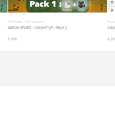
Confirmé
/
Formations
Part
AARON SPEARS – CAUGHT UP – PACK 1
CAUG
9,90
€
4,99