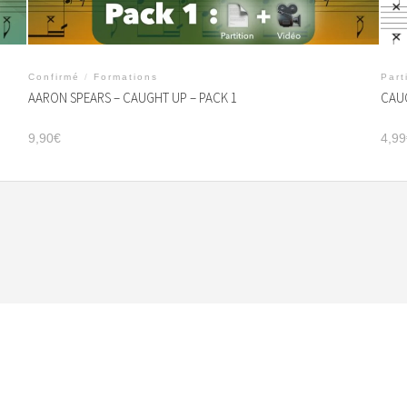
Confirmé
/
Formations
Part
AARON SPEARS – CAUGHT UP – PACK 1
CAUG
9,90
€
4,99